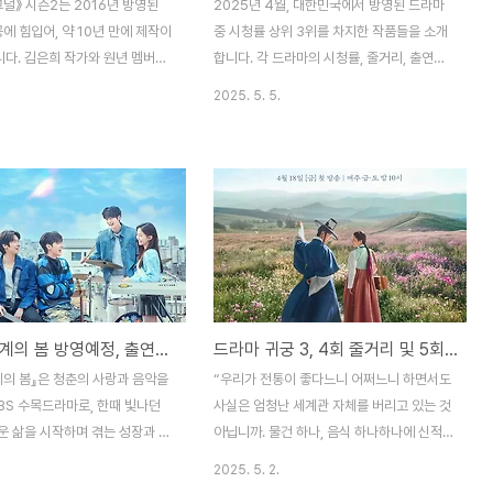
널》 시즌2는 2016년 방영된
2025년 4월, 대한민국에서 방영된 드라마
에 힘입어, 약 10년 만에 제작이
중 시청률 상위 3위를 차지한 작품들을 소개
다. 김은희 작가와 원년 멤버인
합니다. 각 드라마의 시청률, 줄거리, 출연진,
웅, 이제훈이 다시 뭉쳐 더욱 기
시청자 반응 등을 자세히 살펴보겠습니다.1
2025. 5. 5.
있습니다. 시즌2는 tvN 개국
위: 《귀궁》 (SBS 금토드라마)첫 방송 시청률
026년 중 방송될 예정이며, 새
은 9.2%로 나왔으며, 전작의 첫 방송 시청률
과의 만남으로 더욱 풍성한 이야
을 뛰어넘었다. 그리고 직전 사극이자 최고
상됩니다.1. 방영 정보tvN은
시청률 5%로 기록된 〈꽃선비 열애사〉의 부진
월, 드라마 《시그널》의 후속작인
을 만회했다. 다만, 6회에서도 여전히 시청률
시그널》의 제작을 공식 발표했습니
은 한 자릿수에 머무르고 있다. 방송사: SBS
tvN 개국 20주년인 2026년 상
방영 기간: 2025년 4월 18일 ~ 현재방송
되어 있으며, 현재 본격적인 제작
시간: 매주 금, 토요일 오후 10시장르: 판타
다. 시즌2의 연출은 영화 《올
지, 로맨스출연: 육성재, 김지연 등시청률:1
드라마 사계의 봄 방영예정, 출연배우, 촬영지
드라마 귀궁 3, 4회 줄거리 및 5회 예고편 리뷰
진 감독이 맡았으며, 시즌1의 김
회: 전국 9.2%, 순간 최고 10.7%2회: 전국
 각본을 계속 집필하고 있습니다.
8.3%3회: 전국 9.3%4회: 전국 9.2%5회:
계의 봄』은 청춘의 사랑과 음악을
“우리가 전통이 좋다느니 어쩌느니 하면서도
김혜수, 조진웅, 이제훈이 다시..
전국 8.8%6..
BS 수목드라마로, 한때 빛나던
사실은 엄청난 세계관 자체를 버리고 있는 것
운 삶을 시작하며 겪는 성장과 회
아닙니까. 물건 하나, 음식 하나하나에 신적
사랑을 진하게 그려냅니다. 📺 방
의미를 부여하는 것처럼 생명에 대한 존중이
2025. 5. 2.
일: 2025년 5월 6일 (화) 밤
어디 또 있겠어요. 생명으로서 생명을 소중히