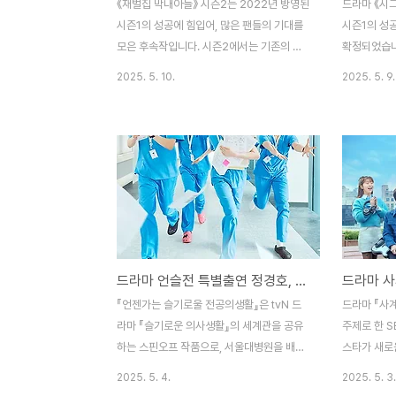
《재벌집 막내아들》 시즌2는 2022년 방영된
드라마 《시그
시즌1의 성공에 힘입어, 많은 팬들의 기대를
시즌1의 성공
모은 후속작입니다. 시즌2에서는 기존의 스
확정되었습니
토리와 캐릭터들이 더욱 확장되고 깊어진 이
김혜수, 조진
2025. 5. 10.
2025. 5. 9.
야기로 돌아올 예정이며, 방영 정보와 등장인
대를 모으고 
물, 주요 줄거리에 대한 기대감을 증대시키고
20주년인 2
있습니다.1. 시즌2 방영 정보《재벌집 막내아
로운 인물들
들》은 2022년 시즌1 방영 당시, 예상외의
기 전개가 예
흥행을 거두며 시청률과 작품성에서 큰 성공
2025년 3
을 거두었습니다. 이후, 시즌2의 제작이 빠르
《두 번째 
게 결정되었고, 팬들의 기대가 한층 높아졌습
다. 방영은 
니다. 시즌2의 방영은 2026년 초로 예정되
반기로 계획
어 있으며, JTBC와 다양한 온라인 스트리밍
에 들어갔습니
드라마 언슬전 특별출연 정경호, 유연석, 안은진
플랫폼에서 방영될 계획입니다. 시즌2의 연
빼미》의 안태
출은 시즌1의 성공을 이끌었던 정윤철 감독
은희 작가가
『언젠가는 슬기로울 전공의생활』은 tvN 드
드라마 『사
이 맡았으며, 각본 역시 시즌1의 김태희 작가
주연 배우인 
라마 『슬기로운 의사생활』의 세계관을 공유
주제로 한 S
가 그대로 이..
하는 스핀오프 작품으로, 서울대병원을 배경
스타가 새로
으로 새로운 전공의들의 성장 이야기를 다룹
복, 그리고 
2025. 5. 4.
2025. 5. 3.
니다. 원작 시리즈의 인기 캐릭터들이 깜짝
영 예정첫 방송