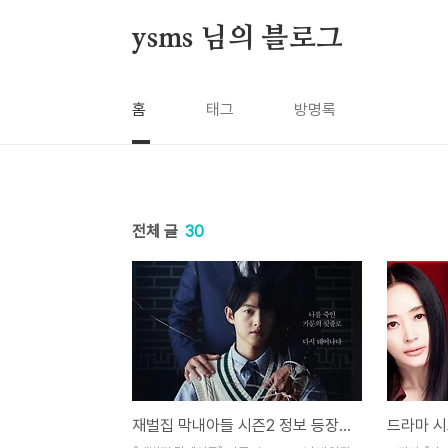
본문 바로가기
ysms 님의 블로그
홈
태그
방명록
전체 글
30
재벌집 막내아들 시즌2 정보 등장인물 줄거리