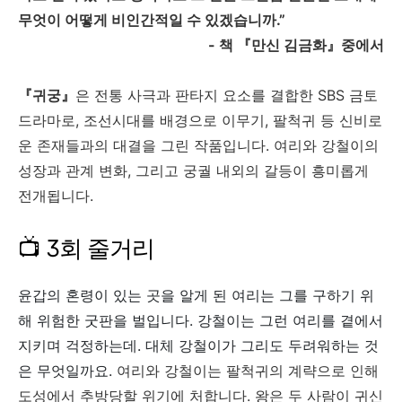
무엇이 어떻게 비인간적일 수 있겠습니까
.”
-
책
『
만신 김금화
』
중에서
『귀궁』
은 전통 사극과 판타지 요소를 결합한 SBS 금토
드라마로, 조선시대를 배경으로 이무기, 팔척귀 등 신비로
운 존재들과의 대결을 그린 작품입니다. 여리와 강철이의
성장과 관계 변화, 그리고 궁궐 내외의 갈등이 흥미롭게
전개됩니다.
📺 3회 줄거리
윤갑의 혼령이 있는 곳을 알게 된 여리는
그를 구하기 위
해 위험한 굿판을 벌입니다.
강철이는 그런 여리를 곁에서
지키며 걱정하는데.
대체 강철이가 그리도 두려워하는 것
은 무엇일까요.
여리와 강철이는 팔척귀의 계략으로 인해
도성에서 추방당할 위기에 처합니다. 왕은 두 사람이 귀신