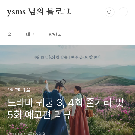
본문 바로가기
ysms 님의 블로그
홈
태그
방명록
카테고리 없음
드라마 귀궁 3, 4회 줄거리 및
5회 예고편 리뷰
by ysms
2025. 5. 2.