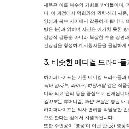
세옥은 이를 복수의 기회로 받아들이며, 
다. 이 과정에서 덕희와의 권력·심리 싸움
양심과 복수 사이에서 갈등하게 됩니다. 또
병은 분)과 얽히며 사건은 예기치 못한 
감정적 갈등뿐 아니라 복잡한 수술 장면과
긴장감을 형성하며 시청자들을 몰입하게 
3. 비슷한 메디컬 드라마
하이퍼나이프는 기존 메디컬 드라마들과 비
닥터 김사부
,
라이프
,
하얀거탑
같은 작품들
미와 의료 윤리 등을 중심으로 전개됩니다
김사부
는 휴머니즘,
하얀 거탑은
병원 내 
하이퍼나이프는 의사 면허를 박탈당한 인
으로 한다는 점에서 차별화됩니다.
또한 주인공이 '영웅'이 아닌 반(反) 영