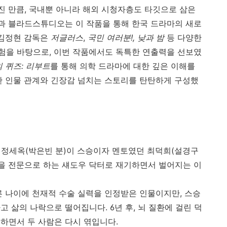
진 만큼, 국내뿐 아니라 해외 시청자층도 타깃으로 삼은
과 블라드스튜디오는 이 작품을 통해 한국 드라마의 새로
 김정현 감독은
저글러스
,
국민 여러분!,
낮과 밤
등 다양한
험을 바탕으로, 이번 작품에서도 독특한 연출력을 선보였
 퀴즈: 리부트
를 통해 의학 드라마에 대한 깊은 이해를
한 인물 관계와 긴장감 넘치는 스토리를 탄탄하게 구성했
 정세옥(박은빈 분)이 스승이자 멘토였던 최덕희(설경구
술을 전문으로 하는 섀도우 닥터로 재기하면서 벌어지는 이
른 나이에 천재적 수술 실력을 인정받은 인물이지만, 스승
 삶의 나락으로 떨어집니다. 6년 후, 뇌 질환에 걸린 덕
하면서 두 사람은 다시 엮입니다.