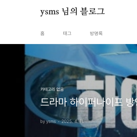
본문 바로가기
ysms 님의 블로그
홈
태그
방명록
카테고리 없음
드라마 하이퍼나이프 방
by ysms
2025. 4. 11.