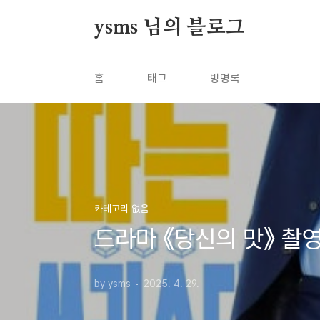
본문 바로가기
ysms 님의 블로그
홈
태그
방명록
카테고리 없음
드라마 《당신의 맛》 촬영
by ysms
2025. 4. 29.