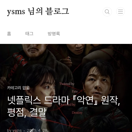
본문 바로가기
ysms 님의 블로그
홈
태그
방명록
카테고리 없음
넷플릭스 드라마 『악연』 원작,
평점, 결말
by ysms
2025. 4. 29.